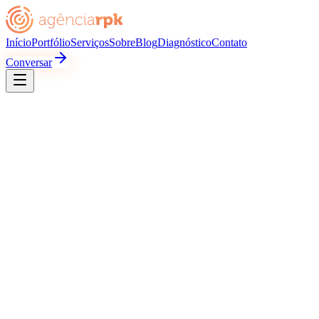
Início
Portfólio
Serviços
Sobre
Blog
Diagnóstico
Contato
Conversar
grande
lançamento
Seu nome *
Email *
WhatsApp *